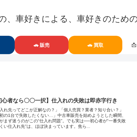
の、車好きによる、車好きのため

🚗 販売
🚗 買取
初心者なら〇〇一択】仕入れの失敗は即赤字行き
入れ先ってどこが正解なの？」「個人売買？業者？知り合い？」
初の1台で失敗したくない…」中古車販売を始めようとした瞬間、
がまず迷うのがこの“仕入れ問題”。でも実は──初心者が“一番失敗
くい仕入れ先”は、ほぼ決まっています。焦ら...