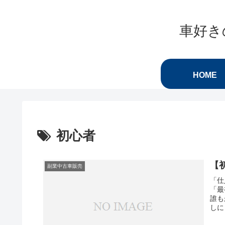
車好き
HOME
初心者
【
副業中古車販売
「仕
「最
誰も
しに