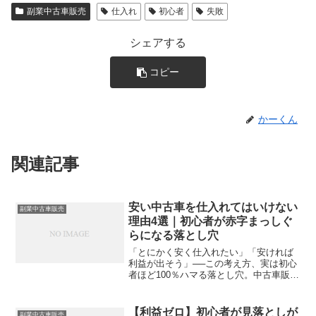
副業中古車販売
仕入れ
初心者
失敗
シェアする
コピー
かーくん
関連記事
安い中古車を仕入れてはいけない
副業中古車販売
理由4選｜初心者が赤字まっしぐ
らになる落とし穴
「とにかく安く仕入れたい」「安ければ
利益が出そう」──この考え方、実は初心
者ほど100％ハマる落とし穴。中古車販売
は、“安く買った人が勝つ”ビジネスではあ
りません。この記事では、なぜ安い中古
車が危険なのか初心者がやりがちな勘違
【利益ゼロ】初心者が見落としが
副業中古車販売