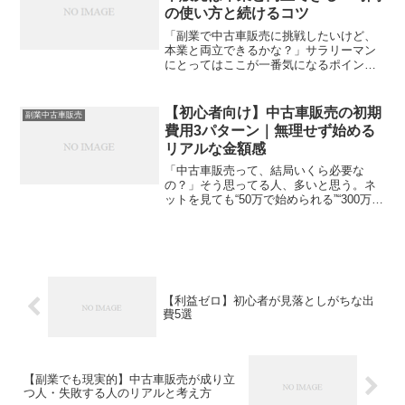
の使い方と続けるコツ
「副業で中古車販売に挑戦したいけど、
本業と両立できるかな？」サラリーマン
にとってはここが一番気になるポイント
ですよね。中古車販売は副業として稼ぎ
やすいビジネスですが、仕入れや顧客対
応にはどうしても時間が必要。本業が忙
【初心者向け】中古車販売の初期
副業中古車販売
しいと「続けられるのかな...
費用3パターン｜無理せず始める
リアルな金額感
「中古車販売って、結局いくら必要な
の？」そう思ってる人、多いと思う。ネ
ットを見ても“50万で始められる”“300万か
かる”なんて、真逆の情報ばかり。結果、
「なんか高そう」「失敗したら怖い」っ
てモヤモヤする。この記事では、そん
な“お金の不安”...
【利益ゼロ】初心者が見落としがちな出
費5選
【副業でも現実的】中古車販売が成り立
つ人・失敗する人のリアルと考え方