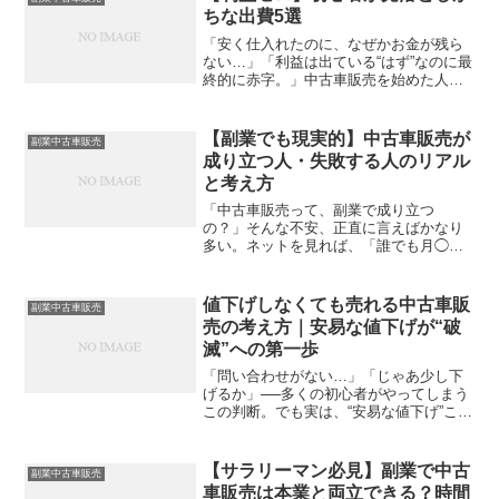
い安さより大切...
ちな出費5選
「安く仕入れたのに、なぜかお金が残ら
ない…」「利益は出ている“はず”なのに最
終的に赤字。」中古車販売を始めた人な
ら、誰もが一度は通るこの悩み。原因は
仕入れではなく、“見落としている出費”に
ある。この記事では、初心者がつまずき
【副業でも現実的】中古車販売が
副業中古車販売
やすい出費ポイン...
成り立つ人・失敗する人のリアル
と考え方
「中古車販売って、副業で成り立つ
の？」そんな不安、正直に言えばかなり
多い。ネットを見れば、「誰でも月◯万
円！」「失敗すると大損！」…と、極端
な情報ばかり。ここでは、そういう“振れ
幅のある話”じゃなく、副業として現実的
値下げしなくても売れる中古車販
副業中古車販売
に成り立つのか？どんな人...
売の考え方｜安易な値下げが“破
滅”への第一歩
「問い合わせがない…」「じゃあ少し下
げるか」──多くの初心者がやってしまう
この判断。でも実は、“安易な値下げ”こそ
赤字への最短ルート。中古車販売は「安
く売る」より、「伝え方を変える」ほう
が何倍も効果がある。この記事では、な
【サラリーマン必見】副業で中古
副業中古車販売
ぜ値下げが危険なの...
車販売は本業と両立できる？時間