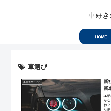
車好き
HOME
車選び
新
車関連サービス
新
🚗
かな
ね？
た瞬