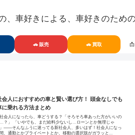
の、車好きによる、車好きのため

🚗 販売
🚗 買取
社会人におすすめの車と賢い選び方！ 頭金なしでも
車に乗れる方法まとめ
新社会人になったら、車どうする？「そろそろ車あった方がいいの
…？」 「いやでも、まだ給料少ないし…ローンとか無理じゃ
」——そんなふうに迷ってる新社会人、多いはず！社会人になっ
間、通勤とかプライベートとか、移動の選択肢がガラッと...