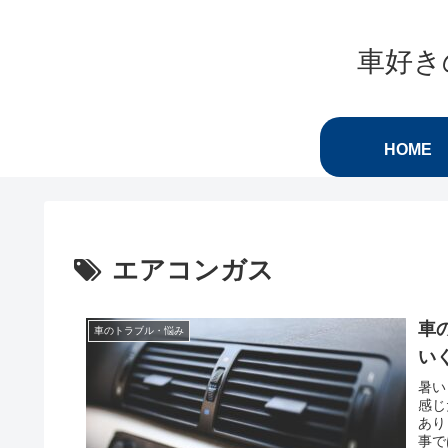
車好き
HOME
エアコンガス
車
車のトラブル・悩み
い
暑い
感じ
あり
事で